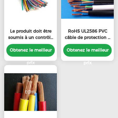
Le produit doit être
RoHS UL2586 PVC
soumis à un contrôle
câble de protection à
d'approvisionnement
double fil de cuivre
en matières premières.
Obtenez le meilleur
Obtenez le meilleur
isolé à plusieurs
noyaux
prix
prix