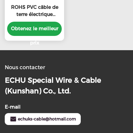
ROHS PVC câble de
terre électrique
UL1007 24AWG 300V
Obtenez le meilleur
avec certificat UL
prix
Nous contacter
ECHU Special Wire & Cable
(Kunshan) Co., Ltd.
E-mail
echuks-cable@hotmail.com