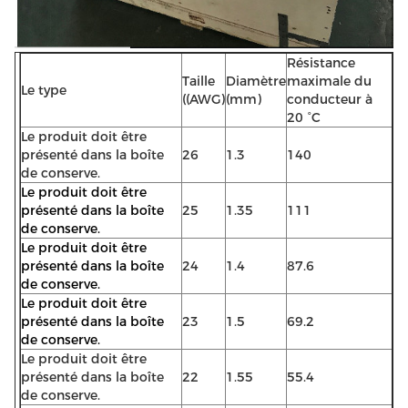
Résistance
Taille
Diamètre
maximale du
Le type
((AWG)
(mm)
conducteur à
20 °C
Le produit doit être
présenté dans la boîte
26
1.3
140
de conserve.
Le produit doit être
présenté dans la boîte
25
1.35
111
de conserve.
Le produit doit être
présenté dans la boîte
24
1.4
87.6
de conserve.
Le produit doit être
présenté dans la boîte
23
1.5
69.2
de conserve.
Le produit doit être
présenté dans la boîte
22
1.55
55.4
de conserve.