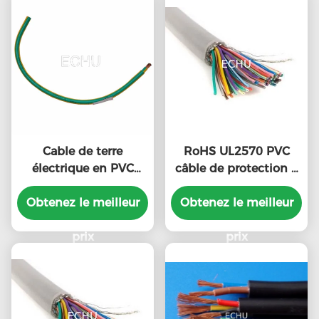
Cable de terre
RoHS UL2570 PVC
électrique en PVC
câble de protection à
ROHS UL1015 6AWG
double fil de cuivre
600V avec certificat UL
Obtenez le meilleur
Obtenez le meilleur
isolé à plusieurs
noyaux
prix
prix