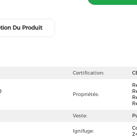
tion Du Produit
Certification:
C
Ré
 
Ré
Propriétés:
Ré
R
Veste:
P
C
Ignifuge:
2