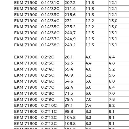
EKM 71900
0,14*31C
207.2
11.3
12.1
EKM 71900
0,14*32C
211.4
11.3
12.1
EKM 71900
0,14*33C
215,6
11.3
12.1
EKM 71900
0,14*34C
231
12.2
13,0
EKM 71900
0,14*35C
235.2
12.2
13,0
EKM 71900
0,14*36C
240,7
12.3
13.1
EKM 71900
0,14*37C
244,9
12.3
13.1
EKM 71900
0,14*38C
249.2
12.3
13.1
EKM 71900
0,2*2C
26.1
4.0
4.4
EKM 71900
0,2*3C
32.3
4.4
4.8
EKM 71900
0,2*4C
39.4
4.8
5.2
EKM 71900
0,2*5C
46,9
5.2
5.6
EKM 71900
0,2*6C
54,6
5.6
6.0
EKM 71900
0,2*7C
62,4
6.0
6.4
EKM 71900
0,2*8C
71.3
6.6
7.0
EKM 71900
0,2*9C
79,4
7.0
7.8
EKM 71900
0,2*10C
87.1
7.4
8.2
EKM 71900
0,2*11C
99,8
8.3
9.1
EKM 71900
0,2*12C
104,8
8.3
9.1
EKM 71900
0,2*13C
109,8
8.3
9.1