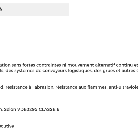
é
ation sans fortes contraintes ni mouvement alternatif continu et l
s, des systèmes de convoyeurs logistiques, des grues et autre
id, résistance à l'abrasion, résistance aux flammes, anti-ultraviol
elon. Selon VDE0295 CLASSE 6
cutive