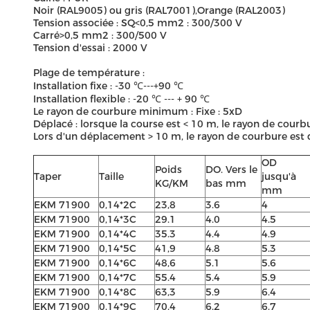
Noir (RAL9005) ou gris (RAL7001),Orange (RAL2003)
Tension associée : SQ<0,5 mm2 : 300/300 V
Carré>0,5 mm2 : 300/500 V
Tension d'essai : 2000 V
Plage de température :
Installation fixe : -30 ℃---+90 ℃
Installation flexible : -20 ℃ --- + 90 ℃
Le rayon de courbure minimum : Fixe : 5xD
Déplacé : lorsque la course est < 10 m, le rayon de courb
Lors d'un déplacement > 10 m, le rayon de courbure est
OD
Poids
DO. Vers le
Taper
Taille
jusqu'à
KG/KM
bas mm
mm
EKM 71900
0,14*2C
23,8
3.6
4
EKM 71900
0,14*3C
29.1
4.0
4.5
EKM 71900
0,14*4C
35.3
4.4
4.9
EKM 71900
0,14*5C
41,9
4.8
5.3
EKM 71900
0,14*6C
48,6
5.1
5.6
EKM 71900
0,14*7C
55.4
5.4
5.9
EKM 71900
0,14*8C
63,3
5.9
6.4
EKM 71900
0,14*9C
70,4
6.2
6.7