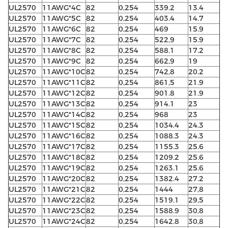
UL2570
11AWG*4C
82
0,254
339.2
13.4
UL2570
11AWG*5C
82
0,254
403.4
14.7
UL2570
11AWG*6C
82
0,254
469
15.9
UL2570
11AWG*7C
82
0,254
522,9
15.9
UL2570
11AWG*8C
82
0,254
588.1
17.2
UL2570
11AWG*9C
82
0,254
662,9
19
UL2570
11AWG*10C
82
0,254
742,8
20.2
UL2570
11AWG*11C
82
0,254
861,5
21.9
UL2570
11AWG*12C
82
0,254
901.8
21.9
UL2570
11AWG*13C
82
0,254
914.1
23
UL2570
11AWG*14C
82
0,254
968
23
UL2570
11AWG*15C
82
0,254
1034.4
24.3
UL2570
11AWG*16C
82
0,254
1088.3
24.3
UL2570
11AWG*17C
82
0,254
1155.3
25.6
UL2570
11AWG*18C
82
0,254
1209.2
25.6
UL2570
11AWG*19C
82
0,254
1263.1
25.6
UL2570
11AWG*20C
82
0,254
1382.4
27.2
UL2570
11AWG*21C
82
0,254
1444
27,8
UL2570
11AWG*22C
82
0,254
1519.1
29,5
UL2570
11AWG*23C
82
0,254
1588.9
30,8
UL2570
11AWG*24C
82
0,254
1642.8
30,8