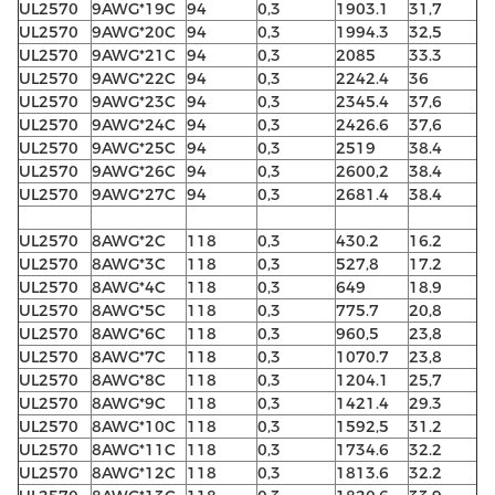
UL2570
9AWG*19C
94
0,3
1903.1
31,7
UL2570
9AWG*20C
94
0,3
1994.3
32,5
UL2570
9AWG*21C
94
0,3
2085
33.3
UL2570
9AWG*22C
94
0,3
2242.4
36
UL2570
9AWG*23C
94
0,3
2345.4
37,6
UL2570
9AWG*24C
94
0,3
2426.6
37,6
UL2570
9AWG*25C
94
0,3
2519
38.4
UL2570
9AWG*26C
94
0,3
2600,2
38.4
UL2570
9AWG*27C
94
0,3
2681.4
38.4
UL2570
8AWG*2C
118
0,3
430.2
16.2
UL2570
8AWG*3C
118
0,3
527,8
17.2
UL2570
8AWG*4C
118
0,3
649
18.9
UL2570
8AWG*5C
118
0,3
775.7
20,8
UL2570
8AWG*6C
118
0,3
960,5
23,8
UL2570
8AWG*7C
118
0,3
1070.7
23,8
UL2570
8AWG*8C
118
0,3
1204.1
25,7
UL2570
8AWG*9C
118
0,3
1421.4
29.3
UL2570
8AWG*10C
118
0,3
1592,5
31.2
UL2570
8AWG*11C
118
0,3
1734.6
32.2
UL2570
8AWG*12C
118
0,3
1813.6
32.2