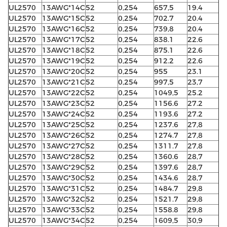
UL2570
13AWG*14C
52
0,254
657,5
19.4
UL2570
13AWG*15C
52
0,254
702.7
20.4
UL2570
13AWG*16C
52
0,254
739,8
20.4
UL2570
13AWG*17C
52
0,254
838.1
22.6
UL2570
13AWG*18C
52
0,254
875.1
22.6
UL2570
13AWG*19C
52
0,254
912.2
22.6
UL2570
13AWG*20C
52
0,254
955
23.1
UL2570
13AWG*21C
52
0,254
997,5
23,7
UL2570
13AWG*22C
52
0,254
1049,5
25.2
UL2570
13AWG*23C
52
0,254
1156.6
27.2
UL2570
13AWG*24C
52
0,254
1193.6
27.2
UL2570
13AWG*25C
52
0,254
1237.6
27,8
UL2570
13AWG*26C
52
0,254
1274.7
27,8
UL2570
13AWG*27C
52
0,254
1311.7
27,8
UL2570
13AWG*28C
52
0,254
1360.6
28,7
UL2570
13AWG*29C
52
0,254
1397.6
28,7
UL2570
13AWG*30C
52
0,254
1434.6
28,7
UL2570
13AWG*31C
52
0,254
1484.7
29,8
UL2570
13AWG*32C
52
0,254
1521.7
29,8
UL2570
13AWG*33C
52
0,254
1558.8
29,8
UL2570
13AWG*34C
52
0,254
1609,5
30,9