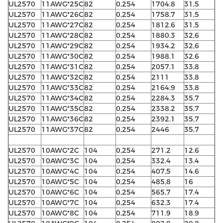
UL2570
11AWG*25C
82
0,254
1704.8
31,5
UL2570
11AWG*26C
82
0,254
1758.7
31,5
UL2570
11AWG*27C
82
0,254
1812.6
31,5
UL2570
11AWG*28C
82
0,254
1880.3
32,6
UL2570
11AWG*29C
82
0,254
1934.2
32,6
UL2570
11AWG*30C
82
0,254
1988.1
32,6
UL2570
11AWG*31C
82
0,254
2057.1
33,8
UL2570
11AWG*32C
82
0,254
2111
33,8
UL2570
11AWG*33C
82
0,254
2164.9
33,8
UL2570
11AWG*34C
82
0,254
2284.3
35,7
UL2570
11AWG*35C
82
0,254
2338.2
35,7
UL2570
11AWG*36C
82
0,254
2392.1
35,7
UL2570
11AWG*37C
82
0,254
2446
35,7
UL2570
10AWG*2C
104
0,254
271.2
12.6
UL2570
10AWG*3C
104
0,254
332.4
13.4
UL2570
10AWG*4C
104
0,254
407,5
14.6
UL2570
10AWG*5C
104
0,254
485,8
16
UL2570
10AWG*6C
104
0,254
565,7
17.4
UL2570
10AWG*7C
104
0,254
632.3
17.4
UL2570
10AWG*8C
104
0,254
711.9
18.9