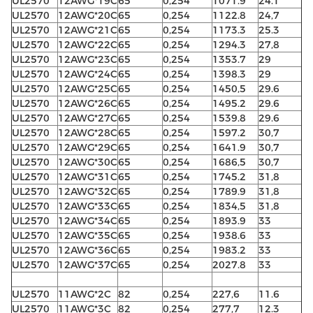
UL2570
12AWG*19C
65
0,254
1071.9
24.1
UL2570
12AWG*20C
65
0,254
1122.8
24,7
UL2570
12AWG*21C
65
0,254
1173.3
25.3
UL2570
12AWG*22C
65
0,254
1294.3
27,8
UL2570
12AWG*23C
65
0,254
1353.7
29
UL2570
12AWG*24C
65
0,254
1398.3
29
UL2570
12AWG*25C
65
0,254
1450,5
29.6
UL2570
12AWG*26C
65
0,254
1495.2
29.6
UL2570
12AWG*27C
65
0,254
1539.8
29.6
UL2570
12AWG*28C
65
0,254
1597.2
30,7
UL2570
12AWG*29C
65
0,254
1641.9
30,7
UL2570
12AWG*30C
65
0,254
1686,5
30,7
UL2570
12AWG*31C
65
0,254
1745.2
31,8
UL2570
12AWG*32C
65
0,254
1789.9
31,8
UL2570
12AWG*33C
65
0,254
1834,5
31,8
UL2570
12AWG*34C
65
0,254
1893.9
33
UL2570
12AWG*35C
65
0,254
1938.6
33
UL2570
12AWG*36C
65
0,254
1983.2
33
UL2570
12AWG*37C
65
0,254
2027.8
33
UL2570
11AWG*2C
82
0,254
227,6
11.6
UL2570
11AWG*3C
82
0,254
277,7
12.3