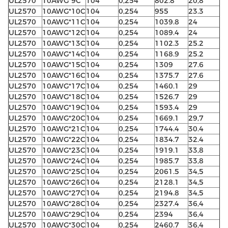
UL2570
10AWG*9C
104
0,254
802.8
20,8
UL2570
10AWG*10C
104
0,254
955
23.3
UL2570
10AWG*11C
104
0,254
1039.8
24
UL2570
10AWG*12C
104
0,254
1089.4
24
UL2570
10AWG*13C
104
0,254
1102.3
25.2
UL2570
10AWG*14C
104
0,254
1168.9
25.2
UL2570
10AWG*15C
104
0,254
1309
27.6
UL2570
10AWG*16C
104
0,254
1375.7
27.6
UL2570
10AWG*17C
104
0,254
1460.1
29
UL2570
10AWG*18C
104
0,254
1526.7
29
UL2570
10AWG*19C
104
0,254
1593.4
29
UL2570
10AWG*20C
104
0,254
1669.1
29,7
UL2570
10AWG*21C
104
0,254
1744.4
30.4
UL2570
10AWG*22C
104
0,254
1834.7
32.4
UL2570
10AWG*23C
104
0,254
1919.1
33,8
UL2570
10AWG*24C
104
0,254
1985.7
33,8
UL2570
10AWG*25C
104
0,254
2061.5
34,5
UL2570
10AWG*26C
104
0,254
2128.1
34,5
UL2570
10AWG*27C
104
0,254
2194.8
34,5
UL2570
10AWG*28C
104
0,254
2327.4
36,4
UL2570
10AWG*29C
104
0,254
2394
36,4
UL2570
10AWG*30C
104
0,254
2460.7
36,4