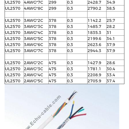
UL2570
4AWG*7C
299
0,3
2428.7
34,9
UL2570
4AWG*8C
299
0,3
2790.2
38,5
UL2570
3AWG*2C
378
0,3
1142.2
25,7
UL2570
3AWG*3C
378
0,3
1485.7
28.2
UL2570
3AWG*4C
378
0,3
1835.3
31
UL2570
3AWG*5C
378
0,3
2199.6
34.1
UL2570
3AWG*6C
378
0,3
2623.6
37,9
UL2570
3AWG*7C
378
0,3
2944.3
37,9
UL2570
2AWG*2C
475
0,3
1427.9
28,6
UL2570
2AWG*3C
475
0,3
1781.1
30.4
UL2570
2AWG*4C
475
0,3
2208.9
33.4
UL2570
2AWG*5C
475
0,3
2705.9
37.4