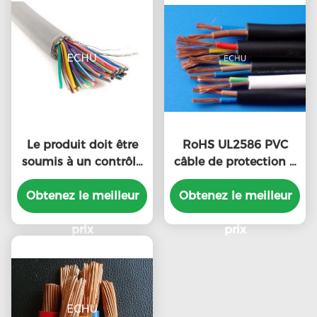
Le produit doit être
RoHS UL2586 PVC
soumis à un contrôle
câble de protection à
d'approvisionnement
double fil de cuivre
en matières premières.
Obtenez le meilleur
Obtenez le meilleur
isolé à plusieurs
noyaux
prix
prix