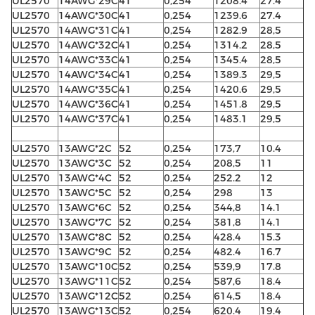
UL2570
14AWG*29C
41
0,254
1208.4
27.4
UL2570
14AWG*30C
41
0,254
1239.6
27.4
UL2570
14AWG*31C
41
0,254
1282.9
28,5
UL2570
14AWG*32C
41
0,254
1314.2
28,5
UL2570
14AWG*33C
41
0,254
1345.4
28,5
UL2570
14AWG*34C
41
0,254
1389.3
29,5
UL2570
14AWG*35C
41
0,254
1420.6
29,5
UL2570
14AWG*36C
41
0,254
1451.8
29,5
UL2570
14AWG*37C
41
0,254
1483.1
29,5
UL2570
13AWG*2C
52
0,254
173,7
10.4
UL2570
13AWG*3C
52
0,254
208,5
11
UL2570
13AWG*4C
52
0,254
252.2
12
UL2570
13AWG*5C
52
0,254
298
13
UL2570
13AWG*6C
52
0,254
344,8
14.1
UL2570
13AWG*7C
52
0,254
381,8
14.1
UL2570
13AWG*8C
52
0,254
428.4
15.3
UL2570
13AWG*9C
52
0,254
482.4
16.7
UL2570
13AWG*10C
52
0,254
539,9
17.8
UL2570
13AWG*11C
52
0,254
587,6
18.4
UL2570
13AWG*12C
52
0,254
614,5
18.4
UL2570
13AWG*13C
52
0,254
620.4
19.4