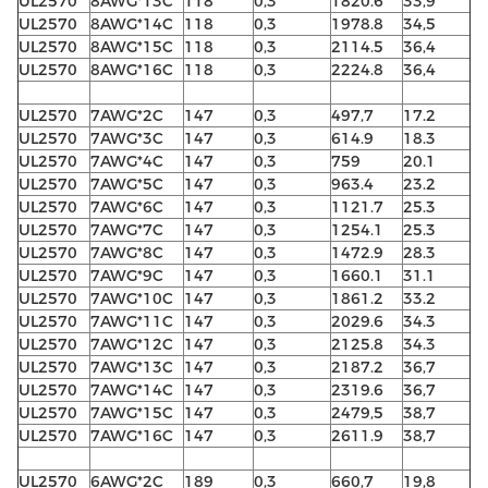
UL2570
8AWG*13C
118
0,3
1820.6
33,9
UL2570
8AWG*14C
118
0,3
1978.8
34,5
UL2570
8AWG*15C
118
0,3
2114.5
36,4
UL2570
8AWG*16C
118
0,3
2224.8
36,4
UL2570
7AWG*2C
147
0,3
497,7
17.2
UL2570
7AWG*3C
147
0,3
614.9
18.3
UL2570
7AWG*4C
147
0,3
759
20.1
UL2570
7AWG*5C
147
0,3
963.4
23.2
UL2570
7AWG*6C
147
0,3
1121.7
25.3
UL2570
7AWG*7C
147
0,3
1254.1
25.3
UL2570
7AWG*8C
147
0,3
1472.9
28.3
UL2570
7AWG*9C
147
0,3
1660.1
31.1
UL2570
7AWG*10C
147
0,3
1861.2
33.2
UL2570
7AWG*11C
147
0,3
2029.6
34.3
UL2570
7AWG*12C
147
0,3
2125.8
34.3
UL2570
7AWG*13C
147
0,3
2187.2
36,7
UL2570
7AWG*14C
147
0,3
2319.6
36,7
UL2570
7AWG*15C
147
0,3
2479,5
38,7
UL2570
7AWG*16C
147
0,3
2611.9
38,7
UL2570
6AWG*2C
189
0,3
660,7
19,8