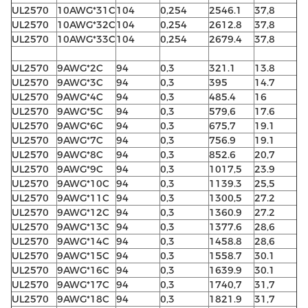
UL2570
10AWG*31C
104
0,254
2546.1
37,8
UL2570
10AWG*32C
104
0,254
2612.8
37,8
UL2570
10AWG*33C
104
0,254
2679.4
37,8
UL2570
9AWG*2C
94
0,3
321.1
13.8
UL2570
9AWG*3C
94
0,3
395
14.7
UL2570
9AWG*4C
94
0,3
485.4
16
UL2570
9AWG*5C
94
0,3
579,6
17.6
UL2570
9AWG*6C
94
0,3
675,7
19.1
UL2570
9AWG*7C
94
0,3
756.9
19.1
UL2570
9AWG*8C
94
0,3
852.6
20,7
UL2570
9AWG*9C
94
0,3
1017,5
23.9
UL2570
9AWG*10C
94
0,3
1139.3
25,5
UL2570
9AWG*11C
94
0,3
1300,5
27.2
UL2570
9AWG*12C
94
0,3
1360.9
27.2
UL2570
9AWG*13C
94
0,3
1377.6
28,6
UL2570
9AWG*14C
94
0,3
1458.8
28,6
UL2570
9AWG*15C
94
0,3
1558.7
30.1
UL2570
9AWG*16C
94
0,3
1639.9
30.1
UL2570
9AWG*17C
94
0,3
1740,7
31,7
UL2570
9AWG*18C
94
0,3
1821.9
31,7