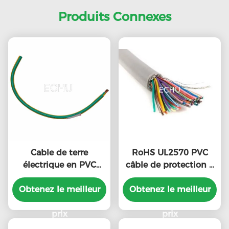
Produits Connexes
Cable de terre
RoHS UL2570 PVC
électrique en PVC
câble de protection à
ROHS UL1015 6AWG
double fil de cuivre
600V avec certificat UL
Obtenez le meilleur
Obtenez le meilleur
isolé à plusieurs
noyaux
prix
prix