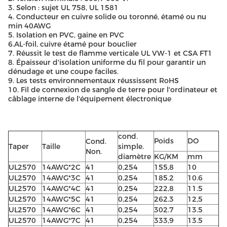
3. Selon : sujet UL 758, UL 1581
4. Conducteur en cuivre solide ou toronné, étamé ou nu
min 40AWG
5. Isolation en PVC, gaine en PVC
6.AL-foil, cuivre étamé pour bouclier
7. Réussit le test de flamme verticale UL VW-1 et CSA FT1
8. Épaisseur d'isolation uniforme du fil pour garantir un
dénudage et une coupe faciles.
9. Les tests environnementaux réussissent RoHS
10. Fil de connexion de sangle de terre pour l'ordinateur et
câblage interne de l'équipement électronique
cond.
Poids
DO
Cond.
Taper
Taille
simple.
Non.
diamètre
KG/KM
mm
UL2570
14AWG*2C
41
0,254
155,8
10
UL2570
14AWG*3C
41
0,254
185.2
10.6
UL2570
14AWG*4C
41
0,254
222,8
11.5
UL2570
14AWG*5C
41
0,254
262.3
12,5
UL2570
14AWG*6C
41
0,254
302.7
13.5
UL2570
14AWG*7C
41
0,254
333,9
13.5