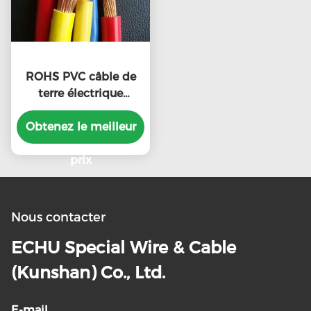
ROHS PVC câble de
terre électrique
UL1007 24AWG 300V
Obtenez le meilleur
avec certificat UL
prix
Nous contacter
ECHU Special Wire & Cable
(Kunshan) Co., Ltd.
E-mail