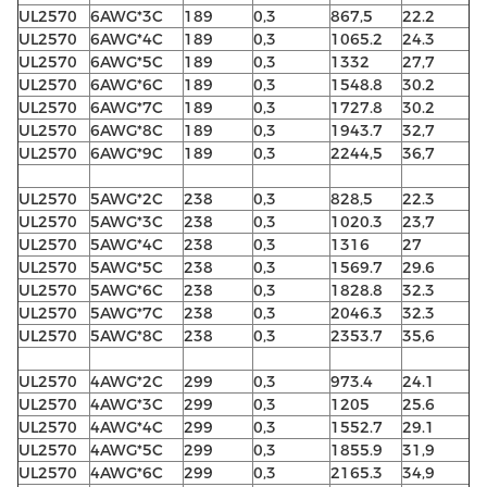
UL2570
6AWG*3C
189
0,3
867,5
22.2
UL2570
6AWG*4C
189
0,3
1065.2
24.3
UL2570
6AWG*5C
189
0,3
1332
27,7
UL2570
6AWG*6C
189
0,3
1548.8
30.2
UL2570
6AWG*7C
189
0,3
1727.8
30.2
UL2570
6AWG*8C
189
0,3
1943.7
32,7
UL2570
6AWG*9C
189
0,3
2244,5
36,7
UL2570
5AWG*2C
238
0,3
828,5
22.3
UL2570
5AWG*3C
238
0,3
1020.3
23,7
UL2570
5AWG*4C
238
0,3
1316
27
UL2570
5AWG*5C
238
0,3
1569.7
29.6
UL2570
5AWG*6C
238
0,3
1828.8
32.3
UL2570
5AWG*7C
238
0,3
2046.3
32.3
UL2570
5AWG*8C
238
0,3
2353.7
35,6
UL2570
4AWG*2C
299
0,3
973.4
24.1
UL2570
4AWG*3C
299
0,3
1205
25.6
UL2570
4AWG*4C
299
0,3
1552.7
29.1
UL2570
4AWG*5C
299
0,3
1855.9
31,9
UL2570
4AWG*6C
299
0,3
2165.3
34,9