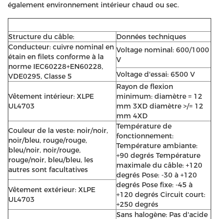
également environnement intérieur chaud ou sec.
Structure du câble:
Données techniques
Conducteur: cuivre nominal en
Voltage nominal: 600/1000
étain en filets conforme à la
V
norme IEC60228+EN60228,
Voltage d'essai: 6500 V
VDE0295, Classe 5
Rayon de flexion
Vêtement intérieur: XLPE
minimum: diamètre = 12
UL4703
mm 3XD diamètre >/= 12
mm 4XD
Température de
Couleur de la veste: noir/noir,
fonctionnement:
noir/bleu, rouge/rouge,
Température ambiante:
bleu/noir, noir/rouge,
+90 degrés Température
rouge/noir, bleu/bleu, les
maximale du câble: +120
autres sont facultatives
degrés Pose: -30 à +120
degrés Pose fixe: -45 à
Vêtement extérieur: XLPE
+120 degrés Circuit court:
UL4703
+250 degrés
Sans halogène: Pas d'acide