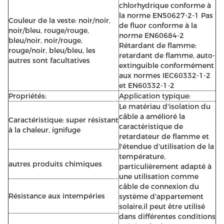
chlorhydrique conforme à
la norme EN50627-2-1 Pas
Couleur de la veste: noir/noir,
de fluor conforme à la
noir/bleu, rouge/rouge,
norme EN60684-2
bleu/noir, noir/rouge,
Rétardant de flamme:
rouge/noir, bleu/bleu, les
retardant de flamme, auto-
autres sont facultatives
extinguible conformément
aux normes IEC60332-1-2
et EN60332-1-2
Propriétés:
Application typique:
Le matériau d'isolation du
câble a amélioré la
Caractéristique: super résistant
caractéristique de
à la chaleur, ignifuge
retardateur de flamme et
l'étendue d'utilisation de la
température,
autres produits chimiques
particulièrement adapté à
une utilisation comme
câble de connexion du
Résistance aux intempéries
système d'appartement
solaire,il peut être utilisé
dans différentes conditions