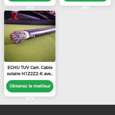
mm2 16,0 mm2 de
courant alternatif
haute qualité
prix
prix
ECHU TUV Cert. Cable
solaire H1Z2Z2-K avec
isolation XLPE et gilet
Obtenez le meilleur
XLPE
prix