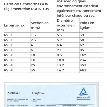
météorologiques,
Certificats: conformes à la
environnement extérieur,
réglementation ROHS, TUV
également environnement
intérieur chaud ou sec.
Diamètre
Section en
Poids en
La partie no.
externe en
mm2
kg/km
mm
PVI-F
1.5
5.3
39
PVI-F
2.5
5.7
50
PVI-F
4
6.4
67
PVI-F
6
7.1
95
PVI-F
10
9.5
162
PVI-F
16
10.9
234
PVI-F
25
13.2
353
PVI-F
35
14.7
463